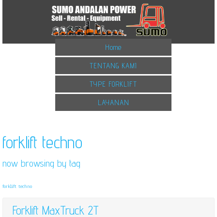
Home
TENTANG KAMI
TYPE FORKLIFT
LAYANAN
forklift techno
now browsing by tag
forklift techno
Forklift MaxTruck 2T